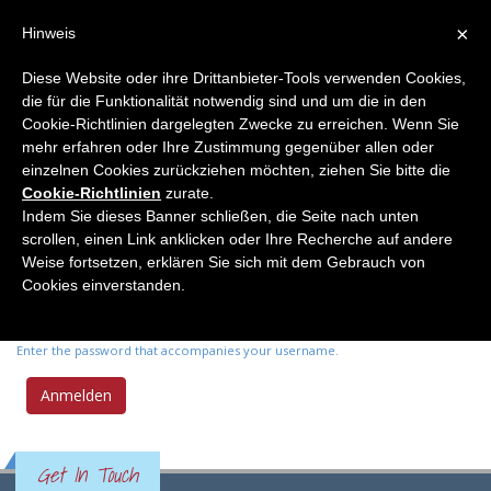
×
Hinweis
Diese Website oder ihre Drittanbieter-Tools verwenden Cookies,
die für die Funktionalität notwendig sind und um die in den
Primary tabs
Anmelden
(active
Neues Passwort anfordern
Cookie-Richtlinien dargelegten Zwecke zu erreichen. Wenn Sie
tab)
mehr erfahren oder Ihre Zustimmung gegenüber allen oder
einzelnen Cookies zurückziehen möchten, ziehen Sie bitte die
Benutzername
*
Cookie-Richtlinien
zurate.
Indem Sie dieses Banner schließen, die Seite nach unten
scrollen, einen Link anklicken oder Ihre Recherche auf andere
Enter your Elemente der Naturwissenschaft username.
Weise fortsetzen, erklären Sie sich mit dem Gebrauch von
Passwort
*
Cookies einverstanden.
Enter the password that accompanies your username.
Get In Touch