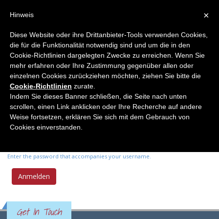
×
Hinweis
Diese Website oder ihre Drittanbieter-Tools verwenden Cookies,
die für die Funktionalität notwendig sind und um die in den
Primary tabs
Anmelden
(active
Neues Passwort anfordern
Cookie-Richtlinien dargelegten Zwecke zu erreichen. Wenn Sie
tab)
mehr erfahren oder Ihre Zustimmung gegenüber allen oder
einzelnen Cookies zurückziehen möchten, ziehen Sie bitte die
Benutzername
*
Cookie-Richtlinien
zurate.
Indem Sie dieses Banner schließen, die Seite nach unten
scrollen, einen Link anklicken oder Ihre Recherche auf andere
Enter your Elemente der Naturwissenschaft username.
Weise fortsetzen, erklären Sie sich mit dem Gebrauch von
Passwort
*
Cookies einverstanden.
Enter the password that accompanies your username.
Get In Touch