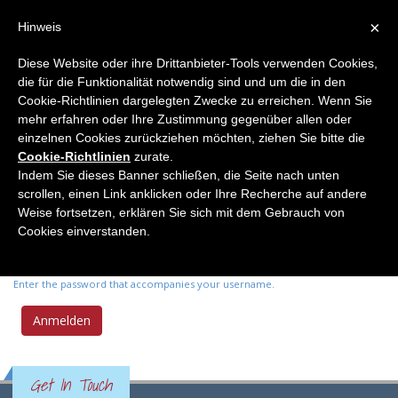
×
Hinweis
Diese Website oder ihre Drittanbieter-Tools verwenden Cookies,
die für die Funktionalität notwendig sind und um die in den
Primary tabs
Anmelden
(active
Neues Passwort anfordern
Cookie-Richtlinien dargelegten Zwecke zu erreichen. Wenn Sie
tab)
mehr erfahren oder Ihre Zustimmung gegenüber allen oder
einzelnen Cookies zurückziehen möchten, ziehen Sie bitte die
Benutzername
*
Cookie-Richtlinien
zurate.
Indem Sie dieses Banner schließen, die Seite nach unten
scrollen, einen Link anklicken oder Ihre Recherche auf andere
Enter your Elemente der Naturwissenschaft username.
Weise fortsetzen, erklären Sie sich mit dem Gebrauch von
Passwort
*
Cookies einverstanden.
Enter the password that accompanies your username.
Get In Touch