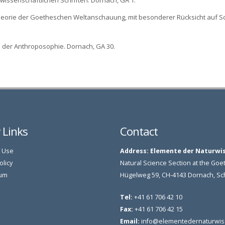
rwissenschaftlichen Schriften. Dornach, GA 1.
stheorie der Goetheschen Weltanschauung, mit besonderer Rücksicht auf Sch
n der Anthroposophie. Dornach, GA 30.
y Links
Contact
 Use
Address:
Elemente der Naturwi
olicy
Natural Science Section at the G
um
Hügelweg 59, CH-4143 Dornach, S
Tel:
+41 61 706 42 10
Fax:
+41 61 706 42 15
Email:
info@elementedernaturwis