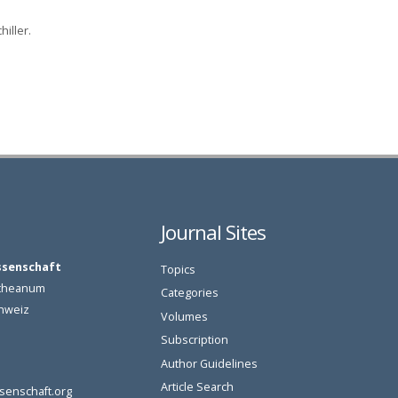
iller.
Journal Sites
ssenschaft
Topics
oetheanum
Categories
chweiz
Volumes
Subscription
Author Guidelines
Article Search
senschaft.org