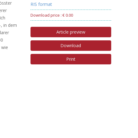
össter
RIS format
erer
Download price : € 0.00
Ich
-, in dem
Article preview
larer
30
Download
 wie
Print