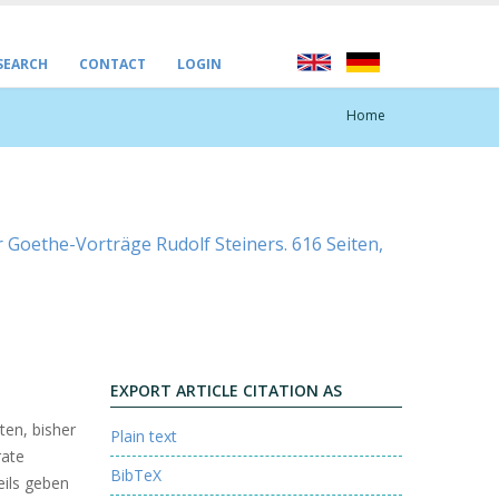
 SEARCH
CONTACT
LOGIN
Home
r Goethe-Vorträge Rudolf Steiners. 616 Seiten,
EXPORT ARTICLE CITATION AS
en, bisher
Plain text
rate
BibTeX
eils geben