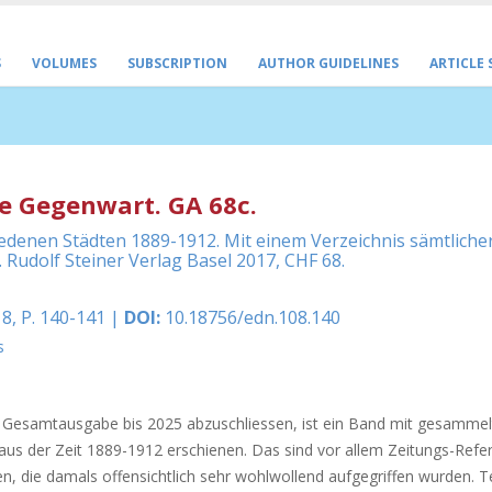
S
VOLUMES
SUBSCRIPTION
AUTHOR GUIDELINES
ARTICLE
ie Gegenwart. GA 68c.
hiedenen Städten 1889-1912. Mit einem Verzeichnis sämtliche
Rudolf Steiner Verlag Basel 2017, CHF 68.
8, P. 140-141 |
DOI:
10.18756/edn.108.140
s
 Gesamtausgabe bis 2025 abzuschliessen, ist ein Band mit gesammelt
aus der Zeit 1889-1912 erschienen. Das sind vor allem Zeitungs-Refe
n, die damals offensichtlich sehr wohlwollend aufgegriffen wurden. T