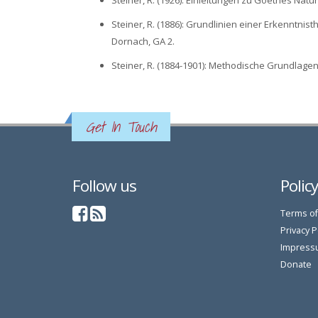
Steiner, R. (1926): Einleitungen zu Goethes Natu
Steiner, R. (1886): Grundlinien einer Erkenntni
Dornach, GA 2.
Steiner, R. (1884-1901): Methodische Grundlage
Get In Touch
Follow us
Polic
Terms of
Privacy P
Impress
Donate