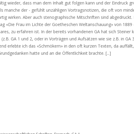
ltig wieder, dass man dem Inhalt gut folgen kann und der Eindruck gr
als manche der - gefühlt unzähligen Vortragsnotizen, die oft von mind
artig wirken. Aber auch stenographische Mitschriften sind abgedruckt. 
rtrag «Die Frau im Lichte der Goetheschen Weltanschauung» von 1889 
bares, zu erfahren ist. In der bereits vorhandenen GA hat sich Steiner k
(z.B. GA 1 und 2, oder in Vorträgen und Aufsätzen wie sie z.B. in GA 
nd erlebte ich das «Schmökern» in den oft kurzen Texten, da auffällt,
undgedanken hatte und an die Öffentlichkeit brachte. [...]