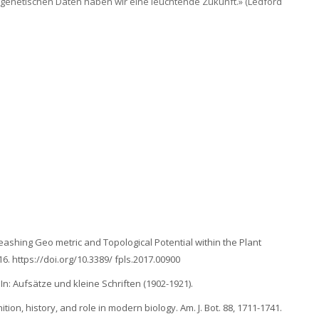
t genetischen Daten haben wir eine leuchtende Zukunft.» (Ledford
leashing Geo metric and Topological Potential within the Plant
1-16. https://doi.org/10.3389/ fpls.2017.00900
In: Aufsätze und kleine Schriften (1902-1921).
tion, history, and role in modern biology. Am. J. Bot. 88, 1711-1741.