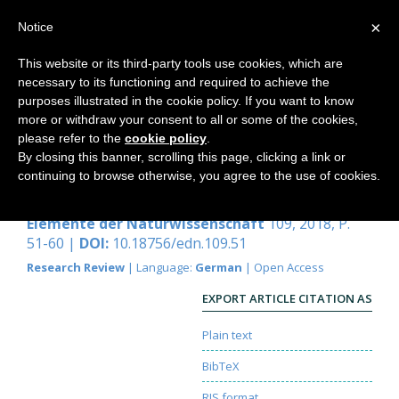
×
Notice
This website or its third-party tools use cookies, which are
necessary to its functioning and required to achieve the
Home
purposes illustrated in the cookie policy. If you want to know
more or withdraw your consent to all or some of the cookies,
please refer to the
cookie policy
.
By closing this banner, scrolling this page, clicking a link or
Morphologisches Modellieren
continuing to browse otherwise, you agree to the use of cookies.
Ruth Richter
Elemente der Naturwissenschaft
109, 2018, P.
51-60 |
DOI:
10.18756/edn.109.51
Research Review
| Language:
German
| Open Access
EXPORT ARTICLE CITATION AS
Plain text
BibTeX
RIS format