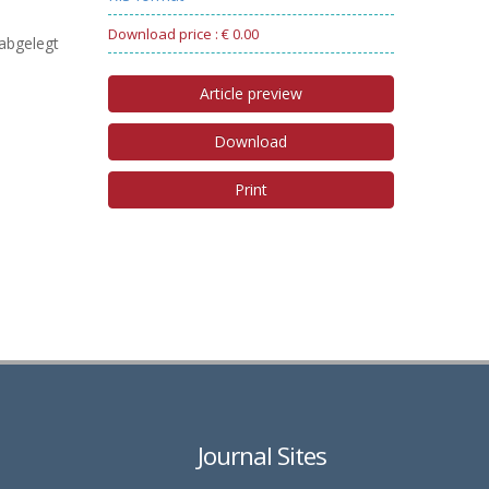
Download price : € 0.00
abgelegt
Article preview
Download
Print
Journal Sites