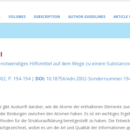
S
VOLUMES
SUBSCRIPTION
AUTHOR GUIDELINES
ARTICLE
l
n notwendiges Hilfsmittel auf dem Wege zu einem Substanzv
02, P. 194-194 |
DOI:
10.18756/edn.2002-Sondernummer.19
z gibt Auskunft darüber, wie die Atome der enthaltenen Elemente zue
die Bindungen zwischen den Atomen haben. Es ist ein wichtiges Ergeb
oden für die Strukturaufklärung bereitgestellt zu haben. Die Entwick
chgezeichnet, wobei es um die Art und Qualität der Informationen ge