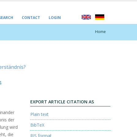
 SEARCH
CONTACT
LOGIN
Home
erständnis?
4
EXPORT ARTICLE CITATION AS
inander
Plain text
nis der
BibTeX
lung wird
ht, die
RIS format