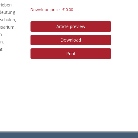
rieben.
Download price : € 0.00
edeutung
schulen,
Article preview
ssarium,
h
Download
en,
t.
Print