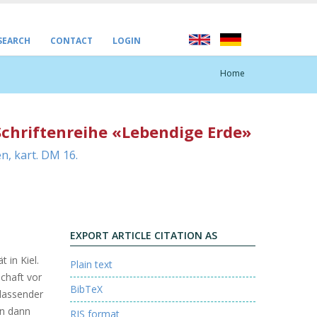
 SEARCH
CONTACT
LOGIN
Home
Schriftenreihe «Lebendige Erde»
n, kart. DM 16.
EXPORT ARTICLE CITATION AS
 in Kiel.
Plain text
schaft vor
BibTeX
lassender
en dann
RIS format