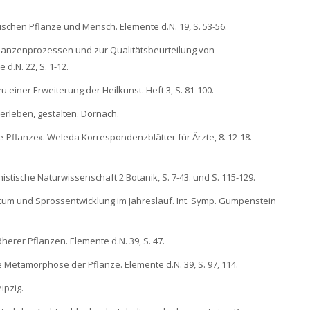
zwischen Pflanze und Mensch. Elemente d.N. 19, S. 53-56.
Pflanzenprozessen und zur Qualitätsbeurteilung von
.N. 22, S. 1-12.
 einer Erweiterung der Heilkunst. Heft 3, S. 81-100.
rleben, gestalten. Dornach.
e-Pflanze». Weleda Korrespondenzblätter für Ärzte, 8. 12-18.
stische Naturwissenschaft 2 Botanik, S. 7-43. und S. 115-129.
tum und Sprossentwicklung im Jahreslauf. Int. Symp. Gumpenstein
öherer Pflanzen. Elemente d.N. 39, S. 47.
 Metamorphose der Pflanze. Elemente d.N. 39, S. 97, 114.
ipzig.