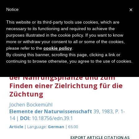
×
Notice
This website or its third-party tools use cookies, which are
necessary to its functioning and required to achieve the
Home
purposes illustrated in the cookie policy. If you want to know
more or withdraw your consent to all or some of the cookies,
please refer to the
cookie policy
.
By closing this banner, scrolling this page, clicking a link or
Vergleiche zwischen Wild- und
continuing to browse otherwise, you agree to the use of cookies.
Kulturformen zum Verständnis
der Nahrungspflanze und zum
Finden einer Zielrichtung für die
Züchtung
Jochen Bockemühl
Elemente der Naturwissenschaft
39, 1983, P. 1-
14 |
DOI:
10.18756/edn.39.1
Article
| Language:
German
| €6.00
EXPORT ARTICLE CITATION AS