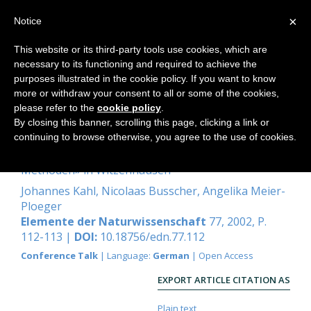
×
Notice
This website or its third-party tools use cookies, which are
necessary to its functioning and required to achieve the
Home
purposes illustrated in the cookie policy. If you want to know
more or withdraw your consent to all or some of the cookies,
please refer to the
cookie policy
.
By closing this banner, scrolling this page, clicking a link or
Von der Pflanze zum Bild
continuing to browse otherwise, you agree to the use of cookies.
Motivation zur Arbeitstagung «Bildschaffende
Methoden» in Witzenhausen
Johannes Kahl
,
Nicolaas Busscher
,
Angelika Meier-
Ploeger
Elemente der Naturwissenschaft
77, 2002, P.
112-113 |
DOI:
10.18756/edn.77.112
Conference Talk
| Language:
German
| Open Access
EXPORT ARTICLE CITATION AS
Plain text