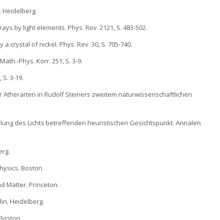
. Heidelberg.
rays by light elements. Phys. Rev. 2121, S. 483-502.
y a crystal of nickel. Phys. Rev. 30, S. 705-740.
ath.-Phys. Korr. 251, S. 3-9.
 S. 3-19.
ier Ätherarten in Rudolf Steiners zweitem naturwissenschaftlichen
dlung des Lichts betreffenden heuristischen Gesichtspunkt. Annalen
erg.
Physics. Boston.
nd Matter. Princeton.
lin, Heidelberg.
 Boston.