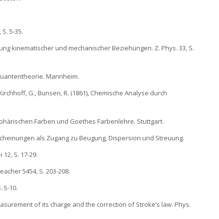
 S. 5-35.
ung kinematischer und mechanischer Beziehungen. Z. Phys. 33, S.
 Quantentheorie. Mannheim.
irchhoff, G., Bunsen, R. (1861), Chemische Analyse durch
sphärischen Farben und Goethes Farbenlehre. Stuttgart.
rscheinungen als Zugang zu Beugung, Dispersion und Streuung.
 12, S. 17-29.
Teacher 5454, S. 203-208.
. 5-10.
 measurement of its charge and the correction of Stroke’s law. Phys.