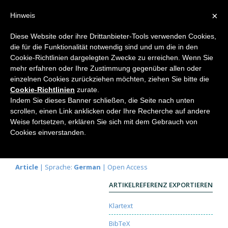
×
Hinweis
Diese Website oder ihre Drittanbieter-Tools verwenden Cookies,
die für die Funktionalität notwendig sind und um die in den
Home
Cookie-Richtlinien dargelegten Zwecke zu erreichen. Wenn Sie
mehr erfahren oder Ihre Zustimmung gegenüber allen oder
einzelnen Cookies zurückziehen möchten, ziehen Sie bitte die
Cookie-Richtlinien
zurate.
Was ist ein «Elektron»?
Indem Sie dieses Banner schließen, die Seite nach unten
scrollen, einen Link anklicken oder Ihre Recherche auf andere
Versuch eines Zugangs zur Quantenphysik
Weise fortsetzen, erklären Sie sich mit dem Gebrauch von
Johannes Kühl
Cookies einverstanden.
Elemente der Naturwissenschaft
109, 2018, S. 5-
35 |
DOI:
10.18756/edn.109.5
Article
| Sprache:
German
| Open Access
ARTIKELREFERENZ EXPORTIEREN
Klartext
BibTeX