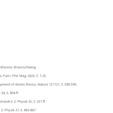
entheorie. Braunschweig.
Part I. Phil. Mag. 2626, S. 1-25.
pment of Atomic theory. Nature 121121, S. 580-590.
34, S. 858 ff.
nik II. Z. Physik 35, S. 557 ff.
. Physik 37, S. 863-867.