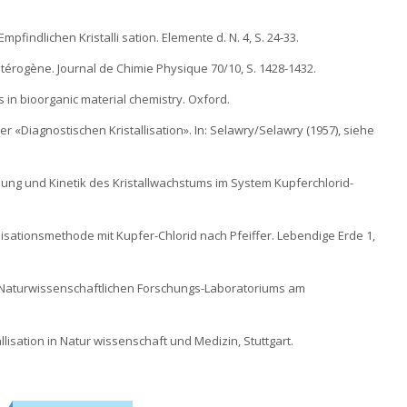
mpfindlichen Kristalli sation. Elemente d. N. 4, S. 24-33.
e hétérogène. Journal de Chimie Physique 70/10, S. 1428-1432.
s in bioorganic material chemistry. Oxford.
r «Diagnostischen Kristallisation». In: Selawry/Selawry (1957), siehe
sung und Kinetik des Kristallwachstums im System Kupferchlorid-
allisationsmethode mit Kupfer-Chlorid nach Pfeiffer. Lebendige Erde 1,
 des Naturwissenschaftlichen Forschungs-Laboratoriums am
allisation in Natur wissenschaft und Medizin, Stuttgart.