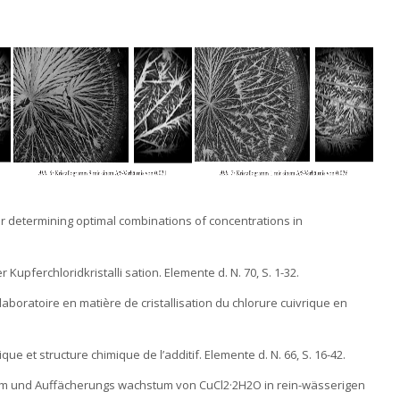
for determining optimal combinations of concentrations in
r Kupferchloridkristalli sation. Elemente d. N. 70, S. 1-32.
laboratoire en matière de cristallisation du chlorure cuivrique en
rique et structure chimique de l’additif. Elemente d. N. 66, S. 16-42.
stum und Auffächerungs wachstum von CuCl2·2H2O in rein-wässerigen