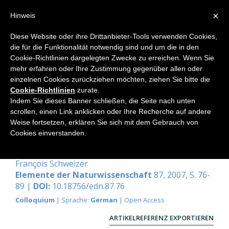
×
Hinweis
Diese Website oder ihre Drittanbieter-Tools verwenden Cookies,
die für die Funktionalität notwendig sind und um die in den
Home
Cookie-Richtlinien dargelegten Zwecke zu erreichen. Wenn Sie
mehr erfahren oder Ihre Zustimmung gegenüber allen oder
einzelnen Cookies zurückziehen möchten, ziehen Sie bitte die
Cookie-Richtlinien
zurate.
Beobachtungen bei der
Indem Sie dieses Banner schließen, die Seite nach unten
Biokristallisation von Glykogen
scrollen, einen Link anklicken oder Ihre Recherche auf andere
Weise fortsetzen, erklären Sie sich mit dem Gebrauch von
Der Einfluss des Verhältnisses
Cookies einverstanden.
Zusatz/Kupferchlorid auf die Ausbildung der
dendritischen Nadeln
François Schweizer
Elemente der Naturwissenschaft
87, 2007, S. 76-
89 |
DOI:
10.18756/edn.87.76
Colloquium
| Sprache:
German
| Open Access
ARTIKELREFERENZ EXPORTIEREN