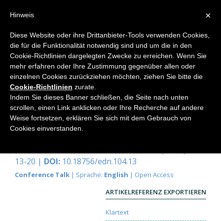
×
Hinweis
Diese Website oder ihre Drittanbieter-Tools verwenden Cookies,
die für die Funktionalität notwendig sind und um die in den
Home
Cookie-Richtlinien dargelegten Zwecke zu erreichen. Wenn Sie
mehr erfahren oder Ihre Zustimmung gegenüber allen oder
einzelnen Cookies zurückziehen möchten, ziehen Sie bitte die
Cookie-Richtlinien
zurate.
Meeting Nature-as-Presence Aldo
Indem Sie dieses Banner schließen, die Seite nach unten
Leopold and the Deeper Nature of
scrollen, einen Link anklicken oder Ihre Recherche auf andere
Weise fortsetzen, erklären Sie sich mit dem Gebrauch von
Nature
Cookies einverstanden.
Craig Holdrege
Elemente der Naturwissenschaft
104, 2016, S.
13-20 |
DOI:
10.18756/edn.104.13
Conference Talk
| Sprache:
English
| Open Access
ARTIKELREFERENZ EXPORTIEREN
Klartext