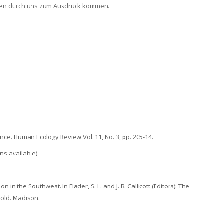
en durch uns zum Ausdruck kommen.
ience. Human Ecology Review Vol. 11, No. 3, pp. 205-14.
ns available)
n the Southwest. In Flader, S. L. and J. B. Callicott (Editors): The
pold. Madison.
.