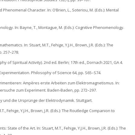
 Phenomenal Character. In: O’Brien, L., Soteriou, M. (Eds.): Mental
ology. In: Bayne, T., Montague, M. (Eds.): Cognitive Phenomenology.
thematics. In: Stuart, M.T., Fehige, Y.J.H., Brown, J.R. (Eds.): The
. 257–278.
phy of Spiritual Activity). 2nd ed. Berlin; 17th ed., Dornach 2021, GA 4.
f Experimentation. Philosophy of Science 64, pp. S65–S74.
perimentieren: Ampères erste Arbeiten zum Elektromagnetismus. In:
 – Versuche zum Experiment. Baden-Baden, pp. 272–297.
ay und die Ursprünge der Elektrodynamik. Stuttgart.
t, M.T., Fehige, Y.J.H., Brown, J.R. (Eds.): The Routledge Companion to
s: State of the Art. In: Stuart, M.T., Fehige, Y.J.H., Brown, J.R. (Eds.): The