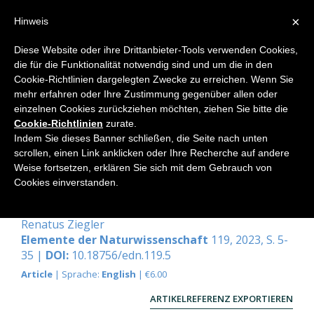
×
Hinweis
Diese Website oder ihre Drittanbieter-Tools verwenden Cookies,
die für die Funktionalität notwendig sind und um die in den
Home
Cookie-Richtlinien dargelegten Zwecke zu erreichen. Wenn Sie
mehr erfahren oder Ihre Zustimmung gegenüber allen oder
einzelnen Cookies zurückziehen möchten, ziehen Sie bitte die
Cookie-Richtlinien
zurate.
Performance and Participation in
Indem Sie dieses Banner schließen, die Seite nach unten
Scientific Experimentation
scrollen, einen Link anklicken oder Ihre Recherche auf andere
Weise fortsetzen, erklären Sie sich mit dem Gebrauch von
An Exploration of Human Thinking as Mental
Cookies einverstanden.
Action, from Scientific Experimentation to
Systematic Thought Experiments
Renatus Ziegler
Elemente der Naturwissenschaft
119, 2023, S. 5-
35 |
DOI:
10.18756/edn.119.5
Article
| Sprache:
English
| €6.00
ARTIKELREFERENZ EXPORTIEREN