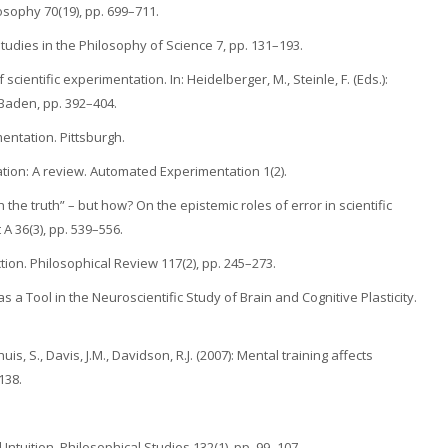
osophy 70(19), pp. 699–711.
udies in the Philosophy of Science 7, pp. 131–193.
cientific experimentation. In: Heidelberger, M., Steinle, F. (Eds.):
aden, pp. 392–404.
mentation. Pittsburgh.
ation: A review. Automated Experimentation 1(2).
 the truth” – but how? On the epistemic roles of error in scientific
 A 36(3), pp. 539–556.
ction. Philosophical Review 117(2), pp. 245–273.
g as a Tool in the Neuroscientific Study of Brain and Cognitive Plasticity.
huis, S., Davis, J.M., Davidson, R.J. (2007): Mental training affects
138.
Intuition. Philosophical Studies 132(1), pp. 99–107.