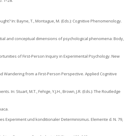
. 1–28.
ought? In: Bayne, T., Montague, M. (Eds.): Cognitive Phenomenology.
ential and conceptual dimensions of psychological phenomena: Body,
tunities of First-Person Inquiry in Experimental Psychology. New
nd Wandering from a First-Person Perspective. Applied Cognitive
. In: Stuart, M.T., Fehige, Y.J.H., Brown, J.R. (Eds.): The Routledge
haca.
deales Experiment und konditionaler Determinismus. Elemente d. N. 79,