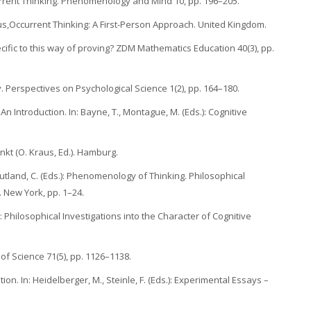
rrent Thinking. Phenomenology and Mind 10, pp. 196–205.
Occurrent Thinking: A First-Person Approach. United Kingdom.
specific to this way of proving? ZDM Mathematics Education 40(3), pp.
 Perspectives on Psychological Science 1(2), pp. 164–180.
 Introduction. In: Bayne, T., Montague, M. (Eds.): Cognitive
kt (O. Kraus, Ed.). Hamburg.
, Gutland, C. (Eds.): Phenomenology of Thinking. Philosophical
. New York, pp. 1–24.
 Philosophical Investigations into the Character of Cognitive
 of Science 71(5), pp. 1126–1138.
ion. In: Heidelberger, M., Steinle, F. (Eds.): Experimental Essays –