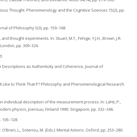
ous Thought. Phenomenology and the Cognitive Sciences 15(2), pp.
rnal of Philosophy 5(3), pp. 159–168.
and thought experiments. In: Stuart, M.T., Fehige, Y.J.H., Brown, J.R.
 London, pp. 309–326.
d.
rson Descriptions as Authenticity and Coherence. Journal of
s It Like to Think That P? Philosophy and Phenomenological Research
an individual description of the measurement process. In: Lahti, P.,
modern physics, Joensuu, Finland 1990. Singapore, pp. 332–346.
p. 105–128.
: O’Brien, L., Soteriou, M. (Eds.): Mental Actions. Oxford, pp. 253–280.