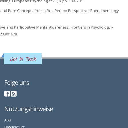
hinking. European Psychologist 23(3), pp. 189–205.
ing and Pure Concepts from a First Person Perspective. Phenomenology
ative and Participative Mental Awareness. Frontiers in Psychology –
023.901678
Get In Touch
Folge uns
Nutzungshinweise
AGB
Datenschutz