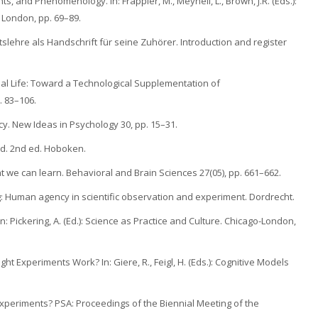
ts, and Phenomenology. In: Frappier, M., Meynell, L., Brown, J.R. (Eds.):
 London, pp. 69–89.
lehre als Handschrift für seine Zuhörer. Introduction and register
cial Life: Toward a Technological Supplementation of
. 83–106.
ncy. New Ideas in Psychology 30, pp. 15–31.
nd. 2nd ed. Hoboken.
at we can learn. Behavioral and Brain Sciences 27(05), pp. 661–662.
: Human agency in scientific observation and experiment. Dordrecht.
n: Pickering, A. (Ed.): Science as Practice and Culture. Chicago-London,
t Experiments Work? In: Giere, R., Feigl, H. (Eds.): Cognitive Models
Experiments? PSA: Proceedings of the Biennial Meeting of the