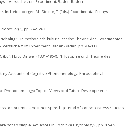
 Essays – Versuche zum Experiment. Baden-Baden.
or. In: Heidelberger, M., Steinle, F. (Eds.): Experimental Essays –
cience 22(2), pp. 242–263.
iriehaltig? Die methodisch-kulturalistische Theorie des Experimentes.
ays – Versuche zum Experiment. Baden-Baden, pp. 93–112.
K. (Ed.): Hugo Dingler (1881–1954): Philosophie und Theorie des
rietary Accounts of Cognitive Phenomenology. Philosophical
itive Phenomenology: Topics, Views and Future Developments.
ccess to Contents, and Inner Speech. Journal of Consciousness Studies
are not so simple. Advances in Cognitive Psychology 6, pp. 47–65.