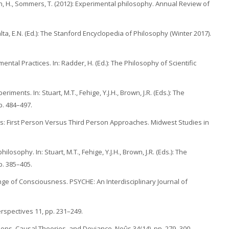
sian, H., Sommers, T. (2012): Experimental philosophy. Annual Review of
alta, E.N. (Ed.): The Stanford Encyclopedia of Philosophy (Winter 2017).
ntal Practices. In: Radder, H. (Ed.): The Philosophy of Scientific
ments. In: Stuart, M.T., Fehige, Y.J.H., Brown, J.R. (Eds.): The
. 484–497.
ts: First Person Versus Third Person Approaches. Midwest Studies in
sophy. In: Stuart, M.T., Fehige, Y.J.H., Brown, J.R. (Eds.): The
. 385–405.
ge of Consciousness. PSYCHE: An Interdisciplinary Journal of
erspectives 11, pp. 231–249.
ations, Causal Theories, and Deviance. Noûs 34(14), pp. 279–300.