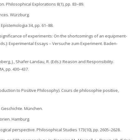
on. Philosophical Explorations 8(1), pp. 83–89.
nces. Würzburg.
Epistemologia 34, pp. 61–88.
 significance of experiments: On the shortcomings of an equipment-
F. (Eds.): Experimental Essays – Versuche zum Experiment. Baden-
berg, J., Shafer-Landau, R. (Eds.): Reason and Responsibility.
A, pp. 430–437.
troduction to Positive Philosophy). Cours de philosophie positive,
e Geschichte. München.
eorien. Hamburg.
ogical perspective. Philosophical Studies 173(10), pp. 2605–2628.