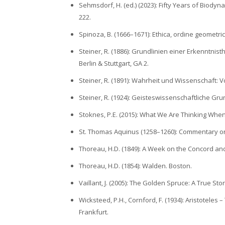
Sehmsdorf, H. (ed.) (2023): Fifty Years of Biodyn
222.
Spinoza, B. (1666–1671): Ethica, ordine geomet
Steiner, R. (1886): Grundlinien einer Erkenntni
Berlin & Stuttgart, GA 2.
Steiner, R. (1891): Wahrheit und Wissenschaft: Vo
Steiner, R. (1924): Geisteswissenschaftliche G
Stoknes, P.E. (2015): What We Are Thinking When
St. Thomas Aquinus (1258–1260): Commentary on 
Thoreau, H.D. (1849): A Week on the Concord an
Thoreau, H.D. (1854): Walden. Boston.
Vaillant, J. (2005): The Golden Spruce: A True 
Wicksteed, P.H., Cornford, F. (1934): Aristoteles –
Frankfurt.