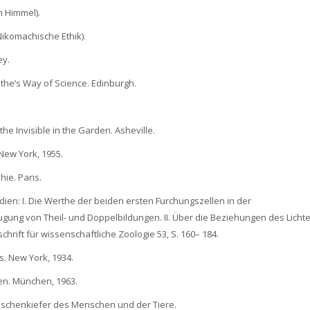
en Himmel).
(Nikomachische Ethik).
ey.
ethe’s Way of Science. Edinburgh.
he Invisible in the Garden. Asheville.
New York, 1955.
hie. Paris.
dien: I. Die Werthe der beiden ersten Furchungszellen in der
ung von Theil- und Doppelbildungen. II. Über die Beziehungen des Lichte
chrift für wissenschaftliche Zoologie 53, S. 160– 184.
s. New York, 1934.
en. München, 1963.
Zwischenkiefer des Menschen und der Tiere.