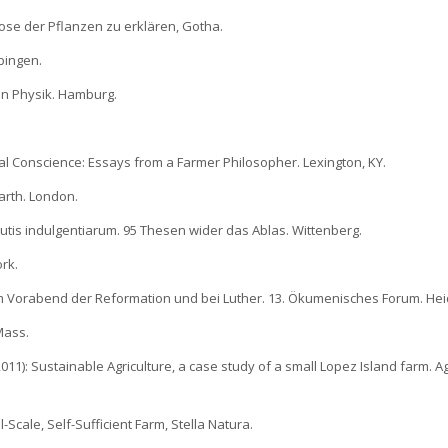
ose der Pflanzen zu erklären, Gotha.
übingen.
en Physik. Hamburg.
ical Conscience: Essays from a Farmer Philosopher. Lexington, KY.
Earth. London.
rtutis indulgentiarum. 95 Thesen wider das Ablas. Wittenberg.
ork.
am Vorabend der Reformation und bei Luther. 13. Ökumenisches Forum. Hei
Mass.
2011): Sustainable Agriculture, a case study of a small Lopez Island farm. Ag
Scale, Self-Sufficient Farm, Stella Natura.