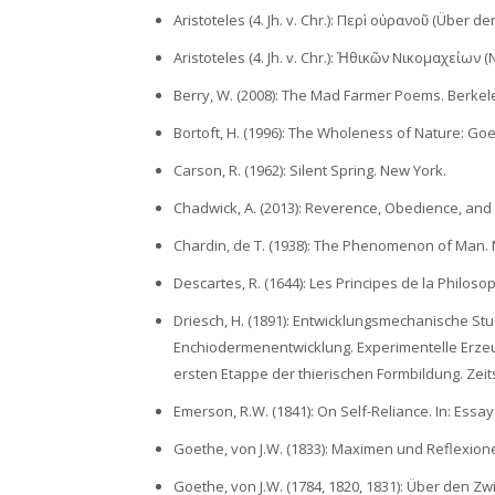
Aristoteles (4. Jh. v. Chr.): Περὶ οὐρανοῦ (Über d
Aristoteles (4. Jh. v. Chr.): Ἠθικῶν Νικομαχείων 
Berry, W. (2008): The Mad Farmer Poems. Berkel
Bortoft, H. (1996): The Wholeness of Nature: Go
Carson, R. (1962): Silent Spring. New York.
Chadwick, A. (2013): Reverence, Obedience, and t
Chardin, de T. (1938): The Phenomenon of Man. 
Descartes, R. (1644): Les Principes de la Philosop
Driesch, H. (1891): Entwicklungsmechanische Stu
Enchiodermenentwicklung. Experimentelle Erzeug
ersten Etappe der thierischen Formbildung. Zeits
Emerson, R.W. (1841): On Self-Reliance. In: Essay
Goethe, von J.W. (1833): Maximen und Reflexion
Goethe, von J.W. (1784, 1820, 1831): Über den 