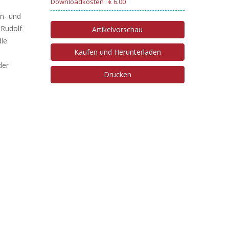
Downloadkosten : € 6.00
n- und
 Rudolf
Artikelvorschau
die
Kaufen und Herunterladen
der
Drucken