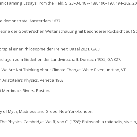
amic Farming: Essays From the Field, S. 23–34, 187–189, 190–193, 194–202, 2
rico demonstrata. Amsterdam 1677.
stheorie der Goethe’schen Weltanschauung mit besonderer Rücksicht auf Sch
rspiel einer Philosophie der Freiheit. Basel 2021, GA 3.
rundlagen zum Gedeihen der Landwirtschaft. Dornach 1985, GA 327.
 We Are Not Thinking About Climate Change. White River Junction, VT.
Aristotele’s Physics. Venetia 1963.
d Merrimack Rivers. Boston.
Story of Myth, Madness and Greed. New York/London.
 The Physics. Cambridge. Wolff, von C. (1728): Philosophia rationalis, sive lo