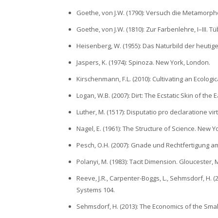
Goethe, von J.W. (1790): Versuch die Metamorph
Goethe, von J.W. (1810): Zur Farbenlehre, I–III. T
Heisenberg, W. (1955): Das Naturbild der heutig
Jaspers, K. (1974): Spinoza. New York, London.
Kirschenmann, F.L. (2010): Cultivating an Ecolog
Logan, W.B. (2007): Dirt: The Ecstatic Skin of the 
Luther, M. (1517): Disputatio pro declaratione vi
Nagel, E. (1961): The Structure of Science. New Y
Pesch, O.H. (2007): Gnade und Rechtfertigung 
Polanyi, M. (1983): Tacit Dimension. Gloucester, 
Reeve, J.R., Carpenter-Boggs, L., Sehmsdorf, H. (
Systems 104.
Sehmsdorf, H. (2013): The Economics of the Small-