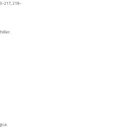
03–217, 218–
iller.
gica.