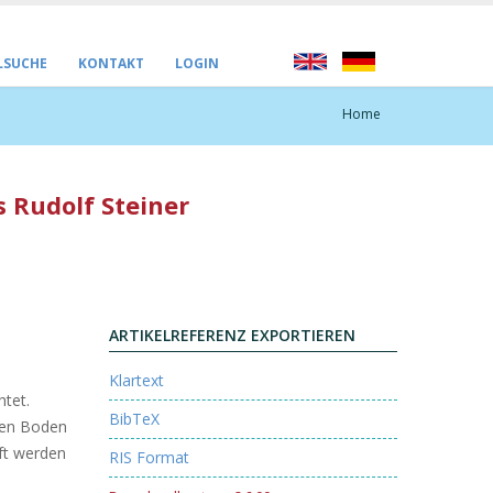
LSUCHE
KONTAKT
LOGIN
Home
s Rudolf Steiner
ARTIKELREFERENZ EXPORTIEREN
Klartext
htet.
BibTeX
 den Boden
ft werden
RIS Format