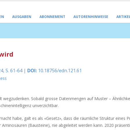
EN
AUSGABEN
ABONNEMENT
AUTORENHINWEISE
ARTIKE
wird
4, S. 61-64 |
DOI:
10.18756/edn.121.61
cess
r Welt wegzudenken. Sobald grosse Datenmengen auf Muster – Ähnlichk
chinenintelligenz unverzichtbar.
acht habe, galt es als «Gesetz», dass die räumliche Struktur eines P
er Aminosäuren (Bausteine), nie abgeleitet werden kann. 2020 präsenti