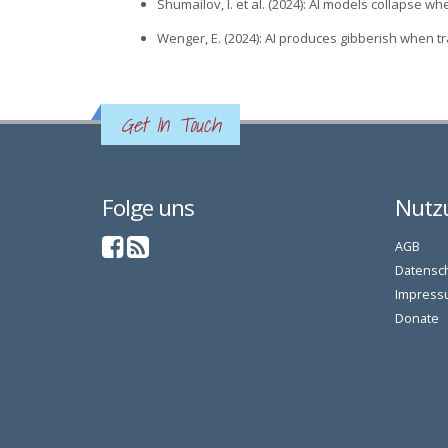
Shumailov, I. et al. (2024): AI models collapse w
Wenger, E. (2024): AI produces gibberish when t
Get In Touch
Folge uns
Nutz
AGB
Datensc
Impress
Donate