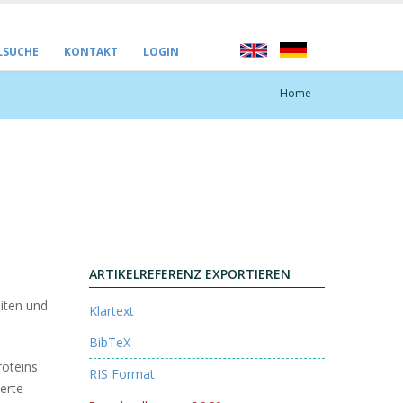
LSUCHE
KONTAKT
LOGIN
Home
ARTIKELREFERENZ EXPORTIEREN
eiten und
Klartext
BibTeX
roteins
RIS Format
erte