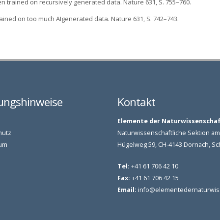
hen trained on recursively generated data. Nature 631, S. 755–760.
rained on too much AIgenerated data. Nature 631, S. 742–743.
ungshinweise
Kontakt
Elemente der Naturwissenscha
hutz
Naturwissenschaftliche Sektion 
um
Hügelweg 59, CH-4143 Dornach, S
Tel:
+41 61 706 42 10
Fax:
+41 61 706 42 15
Email:
info@elementedernaturwis