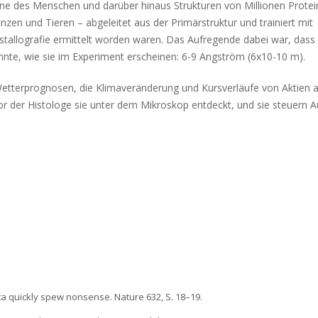
eine des Menschen und darüber hinaus Strukturen von Millionen Prote
zen und Tieren – abgeleitet aus der Primärstruktur und trainiert mit
istallografie ermittelt worden waren. Das Aufregende dabei war, dass
onnte, wie sie im Experiment erscheinen: 6-9 Angström (6x10-10 m).
Wetterprognosen, die Klimaveränderung und Kursverläufe von Aktien 
or der Histologe sie unter dem Mikroskop entdeckt, und sie steuern 
ata quickly spew nonsense. Nature 632, S. 18–19.