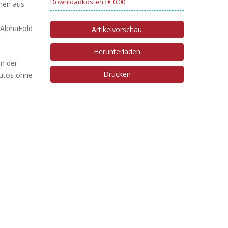
Downloadkosten : € 0.00
inen aus
 AlphaFold
Artikelvorschau
Herunterladen
an der
Drucken
Autos ohne