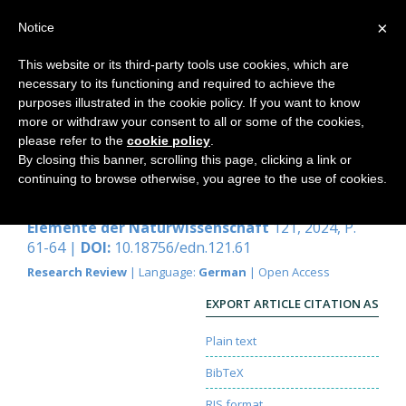
×
Notice
This website or its third-party tools use cookies, which are
necessary to its functioning and required to achieve the
Home
purposes illustrated in the cookie policy. If you want to know
more or withdraw your consent to all or some of the cookies,
please refer to the
cookie policy
.
By closing this banner, scrolling this page, clicking a link or
Wenn aus Intelligenz Unsinn wird
continuing to browse otherwise, you agree to the use of cookies.
Johannes Wirz
Elemente der Naturwissenschaft
121, 2024, P.
61-64 |
DOI:
10.18756/edn.121.61
Research Review
| Language:
German
| Open Access
EXPORT ARTICLE CITATION AS
Plain text
BibTeX
RIS format