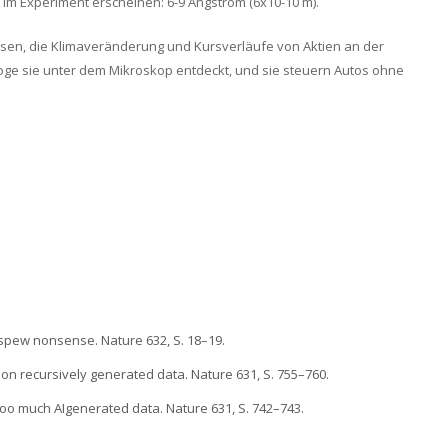
e im Experiment erscheinen: 6-9 Angström (6x10-10 m).
sen, die Klimaveränderung und Kursverläufe von Aktien an der
loge sie unter dem Mikroskop entdeckt, und sie steuern Autos ohne
y spew nonsense. Nature 632, S. 18–19.
d on recursively generated data. Nature 631, S. 755–760.
too much AIgenerated data. Nature 631, S. 742–743.