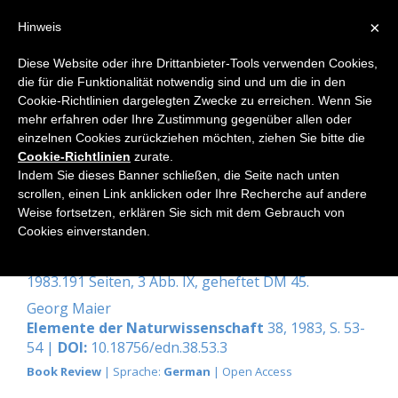
×
Hinweis
Diese Website oder ihre Drittanbieter-Tools verwenden Cookies,
die für die Funktionalität notwendig sind und um die in den
Home
Cookie-Richtlinien dargelegten Zwecke zu erreichen. Wenn Sie
mehr erfahren oder Ihre Zustimmung gegenüber allen oder
einzelnen Cookies zurückziehen möchten, ziehen Sie bitte die
Cookie-Richtlinien
zurate.
d’Espagnat, Bernard: Auf der
Indem Sie dieses Banner schließen, die Seite nach unten
Suche nach dem Wirklichen. Aus
scrollen, einen Link anklicken oder Ihre Recherche auf andere
Weise fortsetzen, erklären Sie sich mit dem Gebrauch von
der Sicht eines Physikers.
Cookies einverstanden.
Übersetzt aus dem Französischen von A. Ehlers.
Berlin-Heidelberg-New York Springer-Verlag,
1983.191 Seiten, 3 Abb. IX, geheftet DM 45.
Georg Maier
Elemente der Naturwissenschaft
38, 1983, S. 53-
54 |
DOI:
10.18756/edn.38.53.3
Book Review
| Sprache:
German
| Open Access