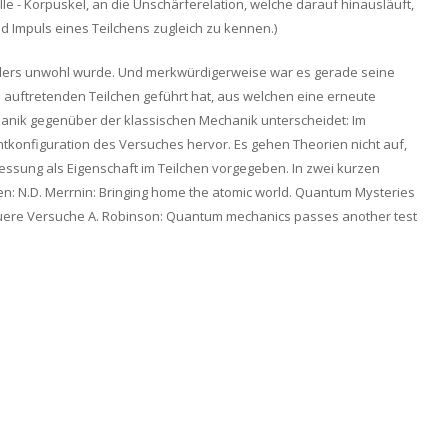
 - Korpuskel, an die Unschärferelation, welche darauf hinausläuft,
d Impuls eines Teilchens zugleich zu kennen.)
nders unwohl wurde. Und merkwürdigerweise war es gerade seine
e auftretenden Teilchen geführt hat, aus welchen eine erneute
hanik gegenüber der klassischen Mechanik unterscheidet: Im
tkonfiguration des Versuches hervor. Es gehen Theorien nicht auf,
ssung als Eigenschaft im Teilchen vorgegeben. In zwei kurzen
en: N.D. Merrnin: Bringing home the atomic world. Quantum Mysteries
f neuere Versuche A. Robinson: Quantum mechanics passes another test