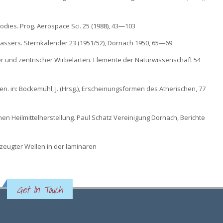
bodies. Prog. Aerospace Sci. 25 (1988), 43—103
assers. Sternkalender 23 (1951/52), Dornach 1950, 65—69
r und zentrischer Wirbelarten. Elemente der Naturwissenschaft 54
hen. in: Bockemühl, J. (Hrsg.), Erscheinungsformen des Atherischen, 77
n Heilmittelherstellung. Paul Schatz Vereinigung Dornach, Berichte
zeugter Wellen in der laminaren
Get In Touch