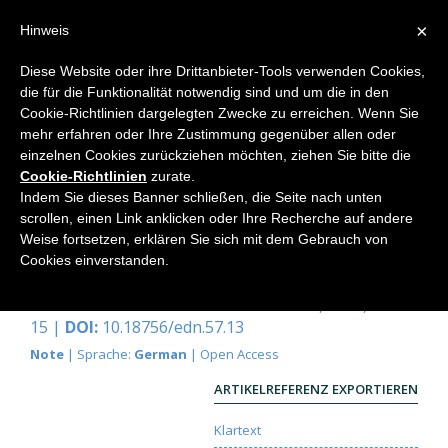
×
Hinweis
Diese Website oder ihre Drittanbieter-Tools verwenden Cookies,
die für die Funktionalität notwendig sind und um die in den
Home
Cookie-Richtlinien dargelegten Zwecke zu erreichen. Wenn Sie
mehr erfahren oder Ihre Zustimmung gegenüber allen oder
einzelnen Cookies zurückziehen möchten, ziehen Sie bitte die
Cookie-Richtlinien
zurate.
Wirbelströmung und
Indem Sie dieses Banner schließen, die Seite nach unten
Zentrifugenströmung, ein
scrollen, einen Link anklicken oder Ihre Recherche auf andere
Weise fortsetzen, erklären Sie sich mit dem Gebrauch von
Vergleich
Cookies einverstanden.
Wolfram Schwenk
Elemente der Naturwissenschaft
57, 1992, S. 13-
15 |
DOI:
10.18756/edn.57.13
Note
| Sprache:
German
| Open Access
ARTIKELREFERENZ EXPORTIEREN
Klartext