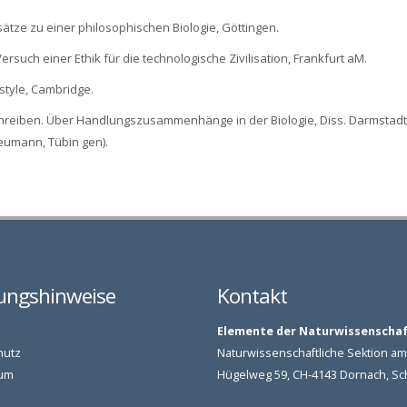
sätze zu einer philosophischen Biologie, Göttingen.
ersuch einer Ethik für die technologische Zivilisation, Frankfurt aM.
style, Cambridge.
hreiben. Über Handlungszusammenhänge in der Biologie, Diss. Darmstadt
eumann, Tübin gen).
ungshinweise
Kontakt
Elemente der Naturwissenscha
hutz
Naturwissenschaftliche Sektion 
um
Hügelweg 59, CH-4143 Dornach, S