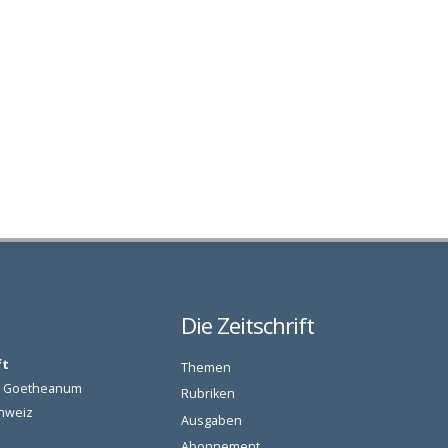
Die Zeitschrift
ft
Themen
am Goetheanum
Rubriken
chweiz
Ausgaben
Abonnement