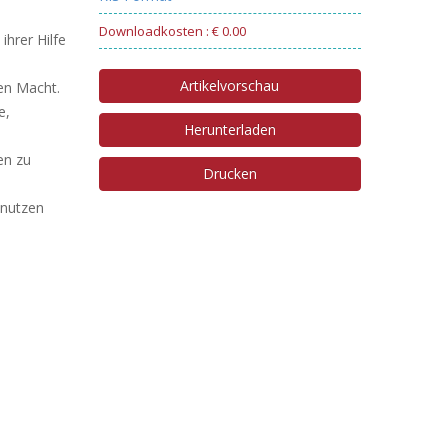
Downloadkosten : € 0.00
ihrer Hilfe
Artikelvorschau
en Macht.
e,
Herunterladen
en zu
Drucken
enutzen