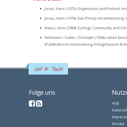
Jonas, Hans (1973): Organismus und Freiheit, An
Jonas, Hans (1979): Das Prinzip Verantwortung, V
Naess, Arne (1989): Ecology, Community and Life
Rehmann—Sutter, Christoph (1994): Leben besc
(Publikation in Vorbereitung: Königshausen & N
Get In Touch
Folge uns
Nutz
AGB
Datensc
Impress
Donate