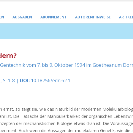
EN
AUSGABEN
ABONNEMENT
AUTORENHINWEISE
ARTIKE
dern?
entechnik vom 7. bis 9. Oktober 1994 im Goetheanum Dor
, S. 1-8 |
DOI:
10.18756/edn.62.1
ernst, so zeigt sie, wie das Naturbild der modernen Molekularbiolog
ahr ist. Die Tatsache der Manipulierbarkeit der organischen Lebenswirk
nzepten der mechanistischen Biologie etwas dran ist. Die Voraussage
periment. Auch wenn die Aussagen der molekularen Genetik, wie die a