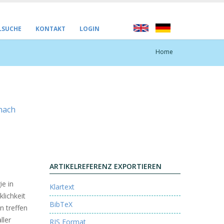
LSUCHE
KONTAKT
LOGIN
Home
nach
ARTIKELREFERENZ EXPORTIEREN
ie in
Klartext
lichkeit
BibTeX
n treffen
ller
RIS Format