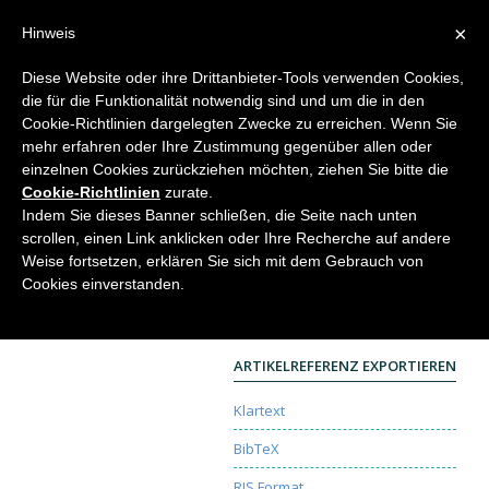
×
Hinweis
Diese Website oder ihre Drittanbieter-Tools verwenden Cookies,
die für die Funktionalität notwendig sind und um die in den
Home
Cookie-Richtlinien dargelegten Zwecke zu erreichen. Wenn Sie
mehr erfahren oder Ihre Zustimmung gegenüber allen oder
einzelnen Cookies zurückziehen möchten, ziehen Sie bitte die
Cookie-Richtlinien
zurate.
Evolution durch Retention?
Indem Sie dieses Banner schließen, die Seite nach unten
scrollen, einen Link anklicken oder Ihre Recherche auf andere
Peer Schilperoord
Weise fortsetzen, erklären Sie sich mit dem Gebrauch von
Elemente der Naturwissenschaft
75, 2001, S. 84-
Cookies einverstanden.
88 |
DOI:
10.18756/edn.75.84
Colloquium
| Sprache:
English
| Open Access
ARTIKELREFERENZ EXPORTIEREN
Klartext
BibTeX
RIS Format