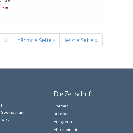
ur die
.
read
4
nächste Seite ›
letzte Seite »
Die Zeitschrift
ft
Themen
am Goetheanum
Rubriken
chweiz
Ausgaben
Abonnement