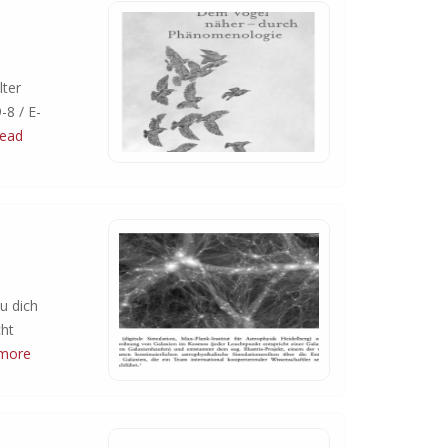
ter
8 / E-
read
u dich
cht
 more