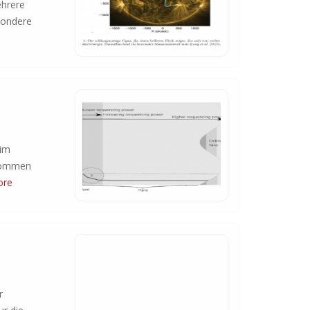
ehrere
sondere
 im
enommen
ore
r