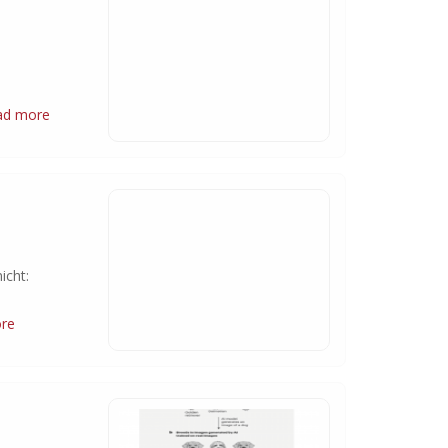
l
ad more
icht:
re