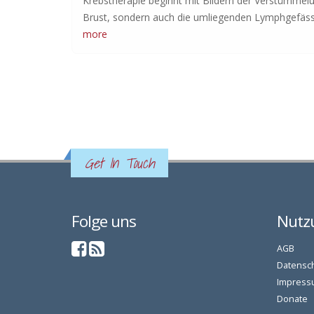
Krebstherapie beginnt mit Bildern der Verstümmelung
Brust, sondern auch die umliegenden Lymphgefäss
more
Seiten
Get In Touch
Folge uns
Nutz
AGB
Datensc
Impress
Donate