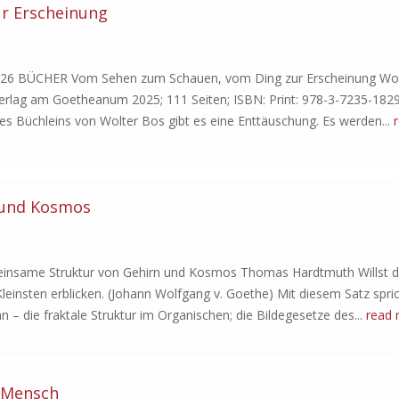
r Erscheinung
 BÜCHER Vom Sehen zum Schauen, vom Ding zur Erscheinung Wol
rlag am Goetheanum 2025; 111 Seiten; ISBN: Print: 978-3-7235-1829-
s Büchleins von Wolter Bos gibt es eine Enttäuschung. Es werden...
 und Kosmos
me Struktur von Gehirn und Kosmos Thomas Hardtmuth Willst d
insten erblicken. (Johann Wolfgang v. Goethe) Mit diesem Satz spri
 – die fraktale Struktur im Organischen; die Bildegesetze des...
read
d Mensch