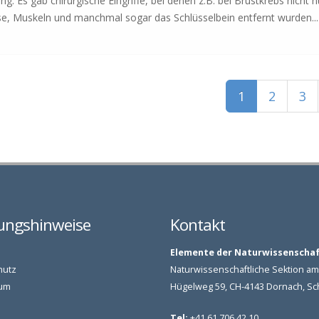
. Es gab chirurgische Eingriffe, bei denen z.B. bei Brustkrebs nicht n
e, Muskeln und manchmal sogar das Schlüsselbein entfernt wurden..
1
2
3
ungshinweise
Kontakt
Elemente der Naturwissenscha
hutz
Naturwissenschaftliche Sektion 
um
Hügelweg 59, CH-4143 Dornach, S
Tel:
+41 61 706 42 10