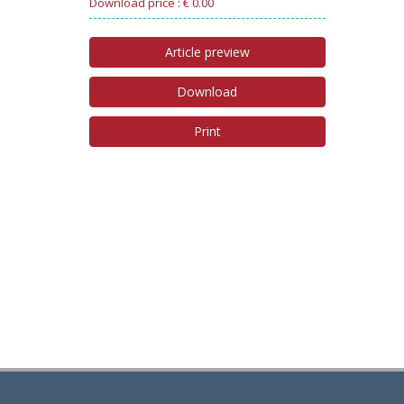
Download price : € 0.00
Article preview
Download
Print