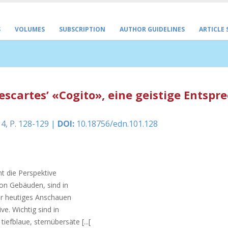
S
VOLUMES
SUBSCRIPTION
AUTHOR GUIDELINES
ARTICLE
escartes’ «Cogito», eine geistige Entsp
4, P. 128-129 |
DOI:
10.18756/edn.101.128
nt die Perspektive
on Gebäuden, sind in
ser heutiges Anschauen
ve. Wichtig sind in
efblaue, sternübersäte [...[