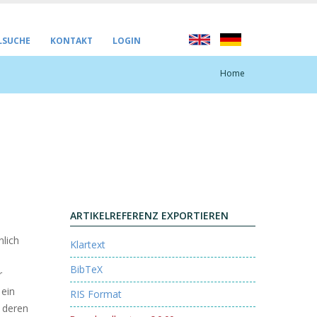
LSUCHE
KONTAKT
LOGIN
Home
n
ARTIKELREFERENZ EXPORTIEREN
nlich
Klartext
BibTeX
r
 ein
RIS Format
 deren