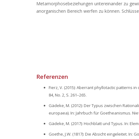
Metamorphosebeziehungen untereinander zu gewinne
anorganischen Bereich werfen zu können. Schlüsse
Referenzen
Fierz, V. (2015): Aberrant phyllotactic patterns 
84, No. 2, S. 261–265.
Gädeke, M. (2012): Der Typus zwischen Rationalit
europaea). In: Jahrbuch für Goetheanismus. Nie
Gädeke, M. (2017): Hochblatt und Typus. In: Eleme
Goethe, J.W. (1817): Die Absicht eingeleitet. In: 