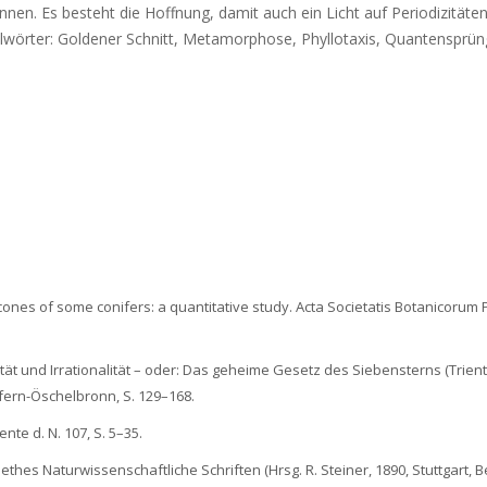
n. Es besteht die Hoffnung, damit auch ein Licht auf Periodizitäte
lwörter: Goldener Schnitt, Metamorphose, Phyllotaxis, Quantensprü
in cones of some conifers: a quantitative study. Acta Societatis Botanicorum
ät und Irrationalität – oder: Das geheime Gesetz des Siebensterns (Trient
fern-Öschelbronn, S. 129–168.
nte d. N. 107, S. 5–35.
Goethes Naturwissenschaftliche Schriften (Hrsg. R. Steiner, 1890, Stuttgart, Be