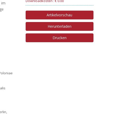
Downloadkosten : € 0.00
n im
nge
Artikelvorschau
Herunterladen
Drucken
 Poloniae
alis
rlin,