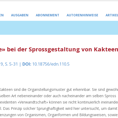
EN
AUSGABEN
ABONNEMENT
AUTORENHINWEISE
ARTIKE
» bei der Sprossgestaltung von Kaktee
9, S. 5-31 |
DOI:
10.18756/edn.110.5
akteen sind die Organstellungsmuster gut erkennbar. Sie sind gewöh
selben Art nebeneinander oder auch nacheinander am selben Spross
 evidenten «Verwandtschaft» können sie nicht kontinuierlich ineinande
Das Prinzip solcher Sprunghaftigkeit wird hier untersucht, um damit
grenzungen von Organismen, Organformen und Bildungsweisen, sowie