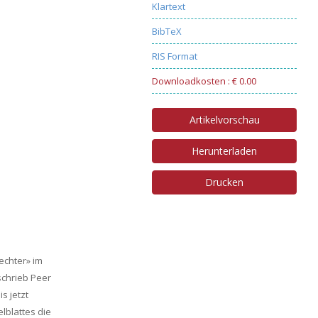
Klartext
BibTeX
RIS Format
Downloadkosten : € 0.00
Artikelvorschau
Herunterladen
Drucken
echter» im
chrieb Peer
s jetzt
lblattes die