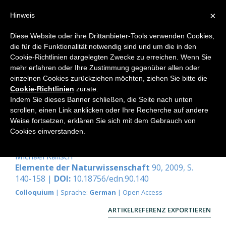
×
Hinweis
Diese Website oder ihre Drittanbieter-Tools verwenden Cookies,
die für die Funktionalität notwendig sind und um die in den
Home
Cookie-Richtlinien dargelegten Zwecke zu erreichen. Wenn Sie
mehr erfahren oder Ihre Zustimmung gegenüber allen oder
einzelnen Cookies zurückziehen möchten, ziehen Sie bitte die
Cookie-Richtlinien
zurate.
Werkstattgeheimnisse der
Indem Sie dieses Banner schließen, die Seite nach unten
Pflanzenmetamorphose: Aus
scrollen, einen Link anklicken oder Ihre Recherche auf andere
Weise fortsetzen, erklären Sie sich mit dem Gebrauch von
welchem vegetativen «Material»
Cookies einverstanden.
stammen Blütenhülle und Frucht?
Michael Kalisch
Elemente der Naturwissenschaft
90, 2009, S.
140-158 |
DOI:
10.18756/edn.90.140
Colloquium
| Sprache:
German
| Open Access
ARTIKELREFERENZ EXPORTIEREN