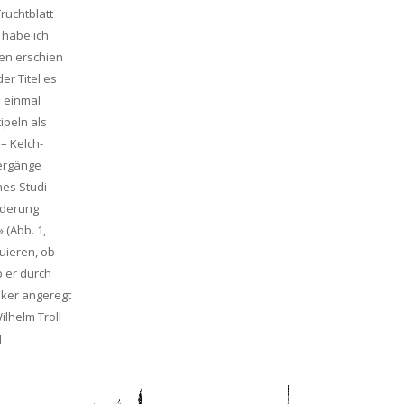
ruchtblatt
 habe ich
ben erschien
er Titel es
h einmal
peln als
– Kelch-
bergänge
es Studi-
orderung
 (Abb. 1,
uieren, ob
 er durch
iker angeregt
lhelm Troll
]