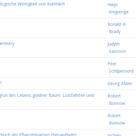
ologische Wertigkeit von Kuhmilch
Haijo
Knijpenga
Ronald H.
Brady
hemistry
Judyth
Sassoon
Peer
Schilperoord
01
Georg
Maier
 grün des Lebens goldner Baum. Lustfahrten und
Robert
Bünsow
Robert
Bünsow
rbuch der Pflanzennamen (Neuauflage)
Jochen