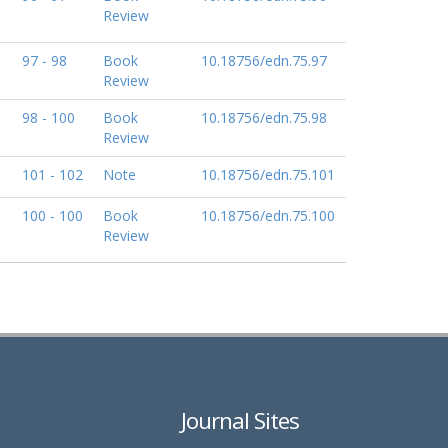
Review
97 - 98
Book
10.18756/edn.75.97
Review
98 - 100
Book
10.18756/edn.75.98
Review
101 - 102
Note
10.18756/edn.75.101
100 - 100
Book
10.18756/edn.75.100
Review
Journal Sites