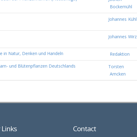
Bockemühl
Johannes
Kühl
Johannes
Wirz
sse in Natur, Denken und Handeln
Redaktion
arn- und Blütenpflanzen Deutschlands
Torsten
Arncken
y Links
Contact