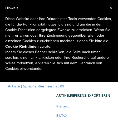
×
Hinweis
Diese Website oder ihre Drittanbieter-Tools verwenden Cookies,
die für die Funktionalität notwendig sind und um die in den
Home
Cookie-Richtlinien dargelegten Zwecke zu erreichen. Wenn Sie
mehr erfahren oder Ihre Zustimmung gegenüber allen oder
einzelnen Cookies zurückziehen möchten, ziehen Sie bitte die
Cookie-Richtlinien
zurate.
Typische Strömungsformen in
Indem Sie dieses Banner schließen, die Seite nach unten
einer rotierenden Flüssigkeit
scrollen, einen Link anklicken oder Ihre Recherche auf andere
Weise fortsetzen, erklären Sie sich mit dem Gebrauch von
Robert Paul
Cookies einverstanden.
Elemente der Naturwissenschaft
57, 1992, S. 79-
96 |
DOI:
10.18756/edn.57.79
Article
| Sprache:
German
| €6.00
ARTIKELREFERENZ EXPORTIEREN
Klartext
BibTeX