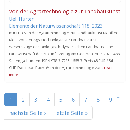
Von der Agrartechnologie zur Landbaukunst
Ueli
Hurter
Elemente der Naturwissenschaft
118,
2023
BÜCHER Von der Agrartechnologie zur Landbaukunst Manfred
Klett: Von der Agrartechnologie zur Landbaukunst –
Wesenszüge des biolo- gisch-dynamischen Landbaus. Eine
Landwirtschaft der Zukunft. Verlag am Goethea- num 2021, 488
Seiten, gebunden. ISBN 978-3-7235-1668-3. Preis 48 EUR / 54
CHF. Das neue Buch «Von der Agrar- technologie zur...
read
more
Seiten
…
1
2
3
4
5
6
7
8
9
nächste Seite ›
letzte Seite »