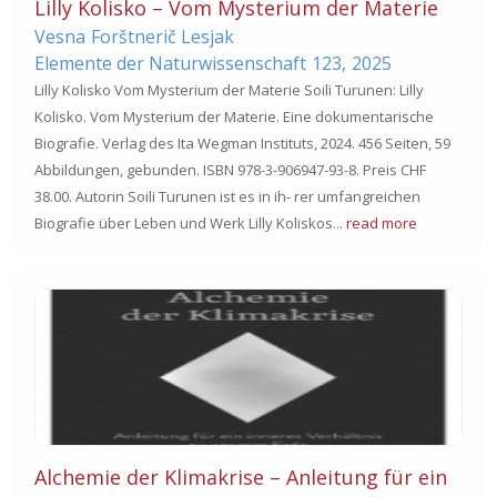
Lilly Kolisko – Vom Mysterium der Materie
Vesna
Forštnerič Lesjak
Elemente der Naturwissenschaft
123,
2025
Lilly Kolisko Vom Mysterium der Materie Soili Turunen: Lilly
Kolisko. Vom Mysterium der Materie. Eine dokumentarische
Biografie. Verlag des Ita Wegman Instituts, 2024. 456 Seiten, 59
Abbildungen, gebunden. ISBN 978-3-906947-93-8. Preis CHF
38.00. Autorin Soili Turunen ist es in ih- rer umfangreichen
Biografie über Leben und Werk Lilly Koliskos...
read more
Alchemie der Klimakrise – Anleitung für ein