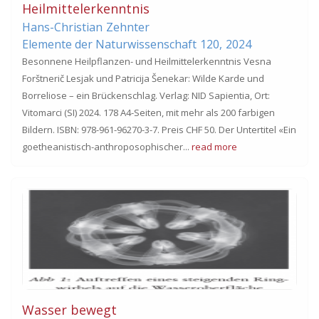
Heilmittelerkenntnis
Hans-Christian
Zehnter
Elemente der Naturwissenschaft
120,
2024
Besonnene Heilpflanzen- und Heilmittelerkenntnis Vesna
Forštnerič Lesjak und Patricija Šenekar: Wilde Karde und
Borreliose – ein Brückenschlag. Verlag: NID Sapientia, Ort:
Vitomarci (SI) 2024. 178 A4-Seiten, mit mehr als 200 farbigen
Bildern. ISBN: 978-961-96270-3-7. Preis CHF 50. Der Untertitel «Ein
goetheanistisch-anthroposophischer...
read more
Wasser bewegt