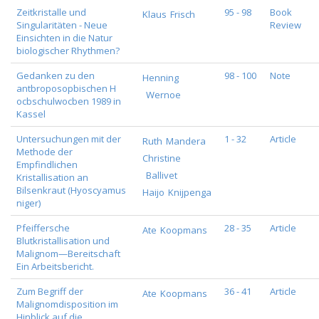
Zeitkristalle und
95 - 98
Book
Klaus
Frisch
Singularitäten - Neue
Review
Einsichten in die Natur
biologischer Rhythmen?
Gedanken zu den
98 - 100
Note
Henning
antbroposopbischen H
Wernoe
ocbschulwocben 1989 in
Kassel
Untersuchungen mit der
1 - 32
Article
Ruth
Mandera
Methode der
Christine
Empfindlichen
Ballivet
Kristallisation an
Bilsenkraut (Hyoscyamus
Haijo
Knijpenga
niger)
Pfeiffersche
28 - 35
Article
Ate
Koopmans
Blutkristallisation und
Malignom—Bereitschaft
Ein Arbeitsbericht.
Zum Begriff der
36 - 41
Article
Ate
Koopmans
Malignomdisposition im
Hinblick auf die