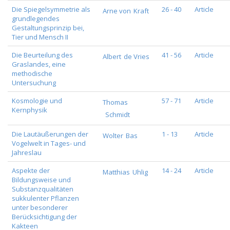
Die Spiegelsymmetrie als
26 - 40
Article
Arne von
Kraft
grundlegendes
Gestaltungsprinzip bei,
Tier und Mensch II
Die Beurteilung des
41 - 56
Article
Albert
de Vries
Graslandes, eine
methodische
Untersuchung
Kosmologie und
57 - 71
Article
Thomas
Kernphysik
Schmidt
Die Lautäußerungen der
1 - 13
Article
Wolter
Bas
Vogelwelt in Tages- und
Jahreslau
Aspekte der
14 - 24
Article
Matthias
Uhlig
Bildungsweise und
Substanzqualitäten
sukkulenter Pflanzen
unter besonderer
Berücksichtigung der
Kakteen