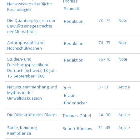
Thomas
Naturwissenschaftliche
Schmidt
Kosmologie»
Die Quantenphysik in der
73 - 74
Note
Redaktion
Bewußtseinsgeschichte
der Menschheit
Anthroposophische
74 - 75
Note
Redaktion
Hochschulwochen
Studien- und
76 - 76
Note
Redaktion
Forschungspraktikum
Dornach (Schweiz) 18. Juli -
16. September 1988
Naturzusammenhang und
3 - 13
Article
Ruth
Mythos in der
Braun-
Umweltdiskussion
Rodenacker
Die Bildekräfte des Blattes
14 - 30
Article
Thomas
Göbel
Same, Keimung,
31 - 45
Article
Robert
Bünsow
Keimpflanze