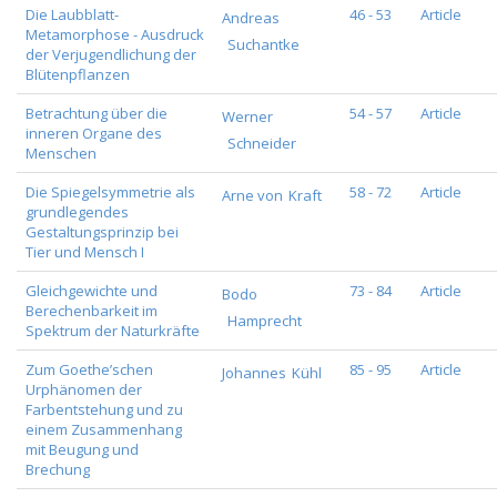
Die Laubblatt-
46 - 53
Article
Andreas
Metamorphose - Ausdruck
Suchantke
der Verjugendlichung der
Blütenpflanzen
Betrachtung über die
54 - 57
Article
Werner
inneren Organe des
Schneider
Menschen
Die Spiegelsymmetrie als
58 - 72
Article
Arne von
Kraft
grundlegendes
Gestaltungsprinzip bei
Tier und Mensch I
Gleichgewichte und
73 - 84
Article
Bodo
Berechenbarkeit im
Hamprecht
Spektrum der Naturkräfte
Zum Goethe’schen
85 - 95
Article
Johannes
Kühl
Urphänomen der
Farbentstehung und zu
einem Zusammenhang
mit Beugung und
Brechung