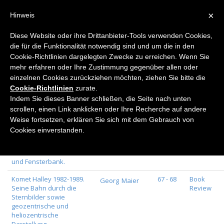
×
Hinweis
Diese Website oder ihre Drittanbieter-Tools verwenden Cookies,
die für die Funktionalität notwendig sind und um die in den
Home
Volume all
Cookie-Richtlinien dargelegten Zwecke zu erreichen. Wenn Sie
Volume all
mehr erfahren oder Ihre Zustimmung gegenüber allen oder
einzelnen Cookies zurückziehen möchten, ziehen Sie bitte die
Cookie-Richtlinien
zurate.
Indem Sie dieses Banner schließen, die Seite nach unten
scrollen, einen Link anklicken oder Ihre Recherche auf andere
Page
Journal
Weise fortsetzen, erklären Sie sich mit dem Gebrauch von
Title
Authors
number
Category
Cookies einverstanden.
Wolfgang Kawollek:
67 - 67
Book
Matthias
Uhlig
Sukkulenten für Zimmer
Review
und Fensterbank.
Komet Halley 1982-1989.
67 - 68
Book
Georg
Maier
Seine Bahn durch die
Review
Sternbilder sowie
geozentrische und
heliozentrische