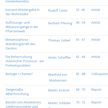
Geisterkenntnis
Konzert-Wiedergabe in
32 - 45
Article
Rudolf
Cantz
der Wohnstube
Auflösungs- und
46 - 54
Article
Norbert
Pfennig
Abbauvorgänge in der
Pflanzenwelt
Metamorphose -
55 - 61
Article
Thomas
Göbel
Wandlungskraft des
Geistes
Die Beherrschung
62 - 64
Article
Armin
Scheffler
chemischer Prozesse - ein
Freiheitsproblem
Biologie = Chemie?
65 - 68
Colloquium
Manfred von
Mackensen
Zeitgemäße
69 - 70
Report
Martin
Errenst
Ätherforschung
Bericht vom Arbeitskreis
70 - 72
Report
Martin
Schlüter
«Anthroposophie und