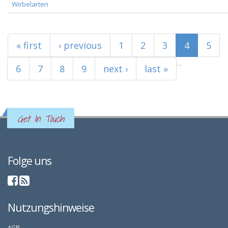
Wirbelarten
Seiten
« first
‹ previous
1
2
3
4
5
…
6
7
8
9
next ›
last »
Get In Touch
Folge uns
Nutzungshinweise
AGB