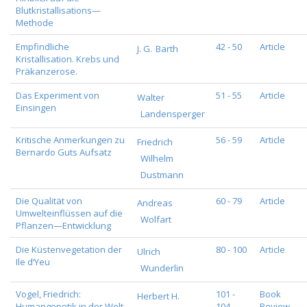
Blutkristallisations—
Methode
Empfindliche
42 - 50
Article
J. G.
Barth
Kristallisation. Krebs und
Präkanzerose.
Das Experiment von
51 - 55
Article
Walter
Einsingen
Landensperger
Kritische Anmerkungen zu
56 - 59
Article
Friedrich
Bernardo Guts Aufsatz
Wilhelm
Dustmann
Die Qualität von
60 - 79
Article
Andreas
Umwelteinflüssen auf die
Wolfart
Pflanzen—Entwicklung
Die Küstenvegetation der
80 - 100
Article
Ulrich
Ile d‘Yeu
Wunderlin
Vogel, Friedrich:
101 -
Book
Herbert H.
Humangenetik in der Welt
104
Review