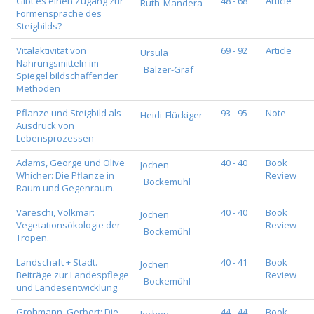
Gibt es einen Zugang zur
48 - 68
Article
Ruth
Mandera
Formensprache des
Steigbilds?
Vitalaktivität von
69 - 92
Article
Ursula
Nahrungsmitteln im
Balzer-Graf
Spiegel bildschaffender
Methoden
Pflanze und Steigbild als
93 - 95
Note
Heidi
Flückiger
Ausdruck von
Lebensprozessen
Adams, George und Olive
40 - 40
Book
Jochen
Whicher: Die Pflanze in
Review
Bockemühl
Raum und Gegenraum.
Vareschi, Volkmar:
40 - 40
Book
Jochen
Vegetationsökologie der
Review
Bockemühl
Tropen.
Landschaft + Stadt.
40 - 41
Book
Jochen
Beiträge zur Landespflege
Review
Bockemühl
und Landesentwicklung.
Grohmann, Gerbert: Die
44 - 44
Book