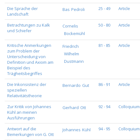
Die Sprache der
25 - 49
Article
Bas
Pedroli
Landschaft
Betrachtungen zu Kalk
50 - 80
Article
Cornelis
und Schiefer
Bockemühl
Kritische Anmerkungen
81 - 85
Article
Friedrich
zum Problem der
Wilhelm
Unterscheidung von
Dustmann
Definition und Axiom am
Beispiel des
Trägheitsbegriffes
Die Inkonsistenz der
86 - 91
Article
Bernardo
Gut
speziellen
Relativitätstheorie
Zur Kritik von Johannes
92 - 94
Colloquium
Gerhard
Ott
Kühl an meinen
Ausführungen
Antwort auf die
94 - 95
Colloquium
Johannes
Kühl
Bemerkungen von G. Ott