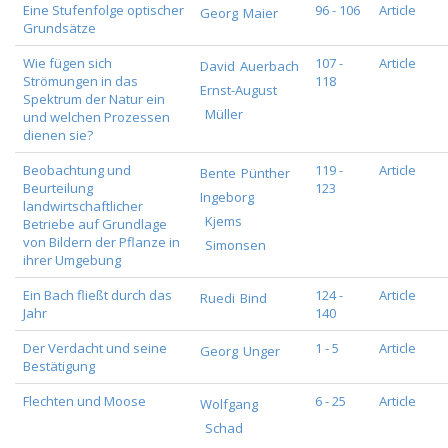
Eine Stufenfolge optischer
96 - 106
Article
Georg
Maier
Grundsätze
Wie fügen sich
107 -
Article
David
Auerbach
Strömungen in das
118
Ernst-August
Spektrum der Natur ein
Müller
und welchen Prozessen
dienen sie?
Beobachtung und
119 -
Article
Bente
Pünther
Beurteilung
123
Ingeborg
landwirtschaftlicher
Kjems
Betriebe auf Grundlage
von Bildern der Pflanze in
Simonsen
ihrer Umgebung
Ein Bach fließt durch das
124 -
Article
Ruedi
Bind
Jahr
140
Der Verdacht und seine
1 - 5
Article
Georg
Unger
Bestätigung
Flechten und Moose
6 - 25
Article
Wolfgang
Schad