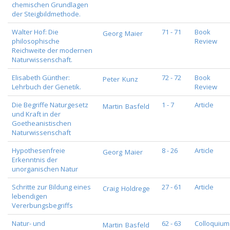
chemischen Grundlagen
der Steigbildmethode.
Walter Hof: Die
71 - 71
Book
Georg
Maier
philosophische
Review
Reichweite der modernen
Naturwissenschaft.
Elisabeth Günther:
72 - 72
Book
Peter
Kunz
Lehrbuch der Genetik.
Review
Die Begriffe Naturgesetz
1 - 7
Article
Martin
Basfeld
und Kraft in der
Goetheanistischen
Naturwissenschaft
Hypothesenfreie
8 - 26
Article
Georg
Maier
Erkenntnis der
unorganischen Natur
Schritte zur Bildung eines
27 - 61
Article
Craig
Holdrege
lebendigen
Vererbungsbegriffs
Natur- und
62 - 63
Colloquium
Martin
Basfeld