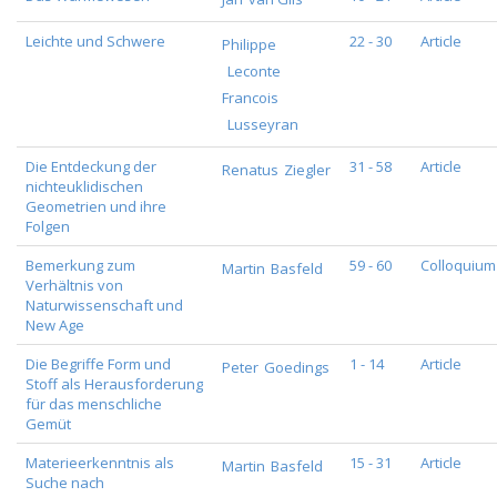
Leichte und Schwere
22 - 30
Article
Philippe
Leconte
Francois
Lusseyran
Die Entdeckung der
31 - 58
Article
Renatus
Ziegler
nichteuklidischen
Geometrien und ihre
Folgen
Bemerkung zum
59 - 60
Colloquium
Martin
Basfeld
Verhältnis von
Naturwissenschaft und
New Age
Die Begriffe Form und
1 - 14
Article
Peter
Goedings
Stoff als Herausforderung
für das menschliche
Gemüt
Materieerkenntnis als
15 - 31
Article
Martin
Basfeld
Suche nach