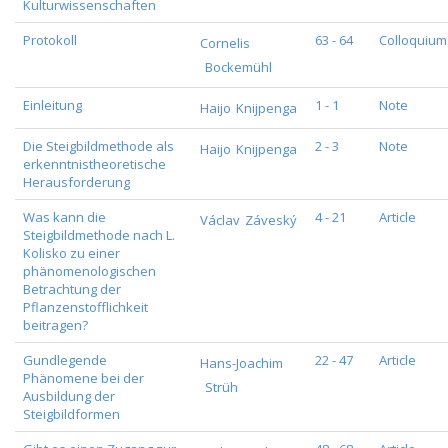
Kulturwissenschaften
Protokoll
63 - 64
Colloquium
Cornelis
Bockemühl
Einleitung
1 - 1
Note
Haijo
Knijpenga
Die Steigbildmethode als
2 - 3
Note
Haijo
Knijpenga
erkenntnistheoretische
Herausforderung
Was kann die
4 - 21
Article
Václav
Záveský
Steigbildmethode nach L.
Kolisko zu einer
phänomenologischen
Betrachtung der
Pflanzenstofflichkeit
beitragen?
Gundlegende
22 - 47
Article
Hans-Joachim
Phänomene bei der
Strüh
Ausbildung der
Steigbildformen