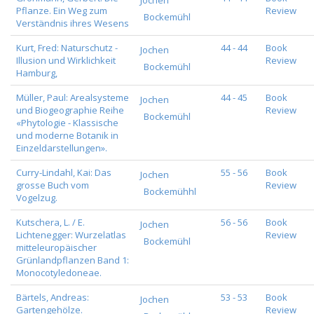
Jochen
Pflanze. Ein Weg zum
Review
Bockemühl
Verständnis ihres Wesens
Kurt, Fred: Naturschutz -
44 - 44
Book
Jochen
Illusion und Wirklichkeit
Review
Bockemühl
Hamburg,
Müller, Paul: Arealsysteme
44 - 45
Book
Jochen
und Biogeographie Reihe
Review
Bockemühl
«Phytologie - Klassische
und moderne Botanik in
Einzeldarstellungen».
Curry-Lindahl, Kai: Das
55 - 56
Book
Jochen
grosse Buch vom
Review
Bockemühhl
Vogelzug.
Kutschera, L. / E.
56 - 56
Book
Jochen
Lichtenegger: Wurzelatlas
Review
Bockemühl
mitteleuropäischer
Grünlandpflanzen Band 1:
Monocotyledoneae.
Bärtels, Andreas:
53 - 53
Book
Jochen
Gartengehölze.
Review