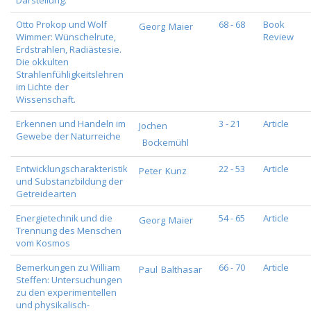
Darstellung.
Otto Prokop und Wolf
68 - 68
Book
Georg
Maier
Wimmer: Wünschelrute,
Review
Erdstrahlen, Radiästesie.
Die okkulten
Strahlenfühligkeitslehren
im Lichte der
Wissenschaft.
Erkennen und Handeln im
3 - 21
Article
Jochen
Gewebe der Naturreiche
Bockemühl
Entwicklungscharakteristik
22 - 53
Article
Peter
Kunz
und Substanzbildung der
Getreidearten
Energietechnik und die
54 - 65
Article
Georg
Maier
Trennung des Menschen
vom Kosmos
Bemerkungen zu William
66 - 70
Article
Paul
Balthasar
Steffen: Untersuchungen
zu den experimentellen
und physikalisch-