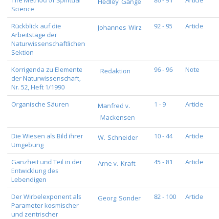
The Method of Spiritual
86 - 91
Article
Hedley
Gange
Science
Rückblick auf die
92 - 95
Article
Johannes
Wirz
Arbeitstage der
Naturwissenschaftlichen
Sektion
Korrigenda zu Elemente
96 - 96
Note
Redaktion
der Naturwissenschaft,
Nr. 52, Heft 1/1990
Organische Säuren
1 - 9
Article
Manfred v.
Mackensen
Die Wiesen als Bild ihrer
10 - 44
Article
W.
Schneider
Umgebung
Ganzheit und Teil in der
45 - 81
Article
Arne v.
Kraft
Entwicklung des
Lebendigen
Der Wirbelexponent als
82 - 100
Article
Georg
Sonder
Parameter kosmischer
und zentrischer