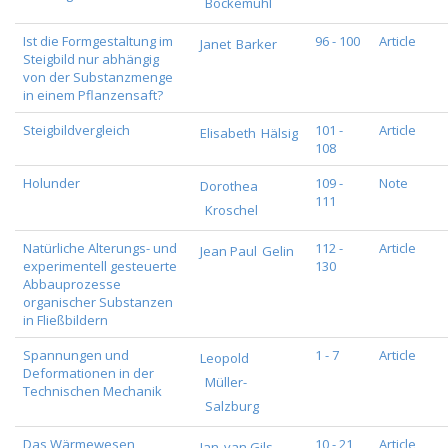
Bockemühl
Ist die Formgestaltung im
96 - 100
Article
Janet
Barker
Steigbild nur abhängig
von der Substanzmenge
in einem Pflanzensaft?
Steigbildvergleich
101 -
Article
Elisabeth
Hälsig
108
Holunder
109 -
Note
Dorothea
111
Kroschel
Natürliche Alterungs- und
112 -
Article
Jean Paul
Gelin
experimentell gesteuerte
130
Abbauprozesse
organischer Substanzen
in Fließbildern
Spannungen und
1 - 7
Article
Leopold
Deformationen in der
Müller-
Technischen Mechanik
Salzburg
Das Wärmewesen
10 - 21
Article
Jan
van Gils