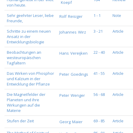
Koepf
von heute.
Sehr geehrter Leser, liebe
1 - 1
Note
Rolf
Reisiger
Freunde,
Schritte zu einem neuen
3 - 21
Article
Johannes
Wirz
Ansatz in der
Entwicklungsbiologie
Beobachtungen an
22 - 40
Article
Hans
Vereijken
westeuropäischen
Tagfaltern
Das Wirken von Phosphor
41 - 55
Article
Peter
Goedings
und Kalzium in der
Entwicklung der Pflanze
Die Magnetfelder der
56 - 68
Article
Peter
Wenger
Planeten und ihre
Wirkungen auf die
Materie
Stufen der Zeit
69 - 85
Article
Georg
Maier